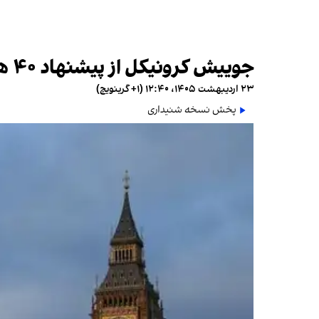
جوییش کرونیکل از پیشنهاد ۴۰ هزار پوندی برای قتل روزنامه‌نگار ایرانی خبر داد
۲۳ اردیبهشت ۱۴۰۵، ۱۲:۴۰ (‎+۱ گرینویچ)
پخش نسخه شنیداری