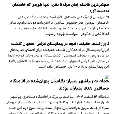
طولانی‌ترین فاصله زمان مرگ تا دفن؛ تنها رکوردی که خامنه‌ای
به‌دست آورد
۱۳۱‍ روز پس از مرگ علی خامنه‌ای، قرار است پنجشنبه ۱۸ تیر، علی
خامنه‌ای، دومین رهبر جمهوری‌اسلامی، با امان‌نامه دونالد ترامپ، صادر
کننده فرمان کشتن او، به خاک سپرده شود. اما تشییع جنازه او نه به
لحاظ کمی و نه کیفی، نتوانست رکورددار شود.
کارزار کشف حقیقت؛ آنچه در بیمارستان غرضی اصفهان گذشت
ایران‌اینترنشنال در ادامه کارزار «کشف حقیقت» برای افشای جنایت‌های
دی‌ماه و پس از دریافت فهرستی از کشته‌شدگان و مجروحانی که نام آن‌ها
در بیمارستان غرضی اصفهان ثبت شده، کارزار تازه خود را به افشای وقایع
این بیمارستان در ۱۸ تا ۲۰ دی اختصاص داده است.
حمله به زیباشهر شیراز؛ نظامیان پنهان‌شده در اقامتگاه
مسافری هدف بمباران بودند
شامگاه ۱۴ اسفند ۱۴۰۴، ساختمانی بزرگ در اقامتگاه مسافری زیباشهر
شیراز هدف موشک قرار گرفت و کاملا ویران شد؛ جایی که شماری از نیروهای
سپاه از جمله نیروی هوافضایش، پنهان شده بودند. موج دوم این حمله،
موجب کشته‌شدن ۹ غیرنظامی از جمله کارکنان پایگاه اورژانس ۱۱۵ مجاور