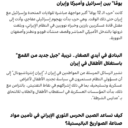
يومًا" بين إسرائيل وأميركا وإيران
كانت "حرب الـ 12 يومًا" أكبر مواجهة مباشرة للولايات المتحدة وإسرائيل مع
إيران حتى ذلك الوقت. وهي حرب بدأت بهجوم إسرائيلي مفاجئ، وأدت إلى
مقتل قادة عسكريين بارزين وخبراء نوويين في النظام الإيراني، وبلغت
ذروتها بالتدخل الأميركي المباشر وقصف منشآت فوردو ونطنز وأصفهان
النووية.
البنادق في أيدي الصغار.. تربية "جيل جديد من القمع"
باستغلال الأطفال في إيران
تشير الرسائل المرسلة من المواطنين في إيران لـ "إيران إنترناشيونال" إلى
أن مسؤولي النظام مستمرون في سياسة تجنيد الأطفال لأغراض
عسكرية وتسليحية، بما في ذلك إشراكهم في نقاط التفتيش. بالتزامن مع
ذلك، بدأت المؤسسات العسكرية في استقطاب الأطفال والطلاب للالتحاق
بـ "مدارس الشرطة".
كيف تساعد الصين الحرس الثوري الإيراني في تأمين مواد
صناعة الصواريخ الباليستية؟