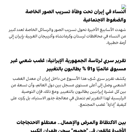
النساء في إيران تحت وطأة تسريب الصور الخاصة
والضغوط الاجتماعية
شهدت الأسابيع الأخيرة تحول تسريب الصور والرسائل الخاصة لعدد كبير
من النساء في محافظات لرستان وكرمانشاه وأذربيجان الغربية بإيران إلى
أزمة خطيرة.
تقرير سري لرئاسة الجمهورية الإيرانية: غضب شعبي غير
مسبوق عالميًا و91 % يطالبون بالتغيير
يكشف تقرير سري سُرّب هذا الأسبوع من داخل إيران أن معدل الغضب
الشعبي وصل إلى أعلى مستوى مسجل بين دول العالم، وأن تسعة من
بين كل عشرة إيرانيين يطالبون بالتغيير. ومع ذلك، فإن التوصية
الرئيسية لهذا التقرير لم تتمثل في معالجة جذور الاستياء، بل ركزت على
كيفية "إدارة" غضب المجتمع.
بين الاكتظاظ والمرض والإهمال.. معتقلو الاحتجاجات
الأخيرة عالقون في "جحيم" سجن طهران الكبير