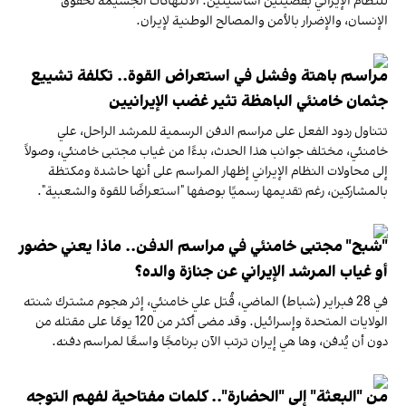
للنظام الإيراني بقضيتين أساسيتين: الانتهاكات الجسيمة لحقوق
الإنسان، والإضرار بالأمن والمصالح الوطنية لإيران.
مراسم باهتة وفشل في استعراض القوة.. تكلفة تشييع
جثمان خامنئي الباهظة تثير غضب الإيرانيين
تتناول ردود الفعل على مراسم الدفن الرسمية للمرشد الراحل، علي
خامنئي، مختلف جوانب هذا الحدث، بدءًا من غياب مجتبى خامنئي، وصولاً
إلى محاولات النظام الإيراني إظهار المراسم على أنها حاشدة ومكتظة
بالمشاركين، رغم تقديمها رسميًا بوصفها "استعراضًا للقوة والشعبية".
"شبح" مجتبى خامنئي في مراسم الدفن.. ماذا يعني حضور
أو غياب المرشد الإيراني عن جنازة والده؟
في 28 فبراير (شباط) الماضي، قُتل علي خامنئي، إثر هجوم مشترك شنته
الولايات المتحدة وإسرائيل. وقد مضى أكثر من 120 يومًا على مقتله من
دون أن يُدفن، وها هي إيران ترتب الآن برنامجًا واسعًا لمراسم دفنه.
من "البعثة" إلى "الحضارة".. كلمات مفتاحية لفهم التوجه