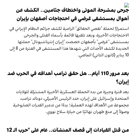
جرحى بمشرحة الموتى واختطاف جثامين.. الكشف عن
أهوال بمستشفى غرضي في احتجاجات أصفهان بإيران
استمرارًا لحملة "تقصي الحقائق" الرامية لكشف جرائم النظام الإيراني في
الاحتجاجات الأخيرة، وبعد تلقيها قائمة بأسماء القتلى والجرحى
بمستشفى "غرضي" بأصفهان خصصت "إيران إنترناشيونال" حملتها
الجديدة لكشف الأحداث التي شهدها هذا المستشفى في الفترة من 8 إلى
10 يناير (كانون الثاني) الماضي.
بعد مرور 110 أيام.. هل حقق ترامب أهدافه في الحرب ضد
إيران؟
بعد فترة وجيزة من بدء الحملة العسكرية الأخيرة المشتركة للولايات
المتحدة وإسرائيل على إيران، حدد الرئيس الأميركي، دونالد ترامب،
مجموعة من الأهداف لهذه العملية؛ بدءًا من تدمير القدرات الصاروخية
وصولاً إلى منع طهران نهائيًا من حيازة سلاح نووي.
من قتل القيادات إلى قصف المنشآت.. عام على "حرب الـ 12