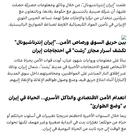
علمت "إيران إنترناشيونال"، من خلال وثائق ومعلومات حصريّة حصلت
عليها، أن شركة صينية بالتنسيق مع حكومة بلادها، وبالتعاون مع
شركتين تتخذان من تركيا والإمارات مقرًا لهما، تساعد الحرس الثوري
الإيراني في تأمين المواد الكيميائية اللازمة لصناعة الصواريخ الباليستية.
بين حريق السوق ورصاص الأمن.."إيران إنترناشيونال"
تكشف أسرار مجازر "رشت" في احتجاجات إيران
بناءً على معلومات وروايات شهود عيان، أودت قوات الأمن بحياة مئات
الأشخاص لقمع الاحتجاجات الأخيرة في مدينة "رشت"، شمال إيران، وذلك
عبر إطلاق النار المباشر على المواطنين، ومحاصرتهم داخل سوق المدينة
(البازار) أثناء اندلاع حريق فيه، ومنع وصول طواقم الإغاثة والإنقاذ إليهم.
انعدام الأمن الاقتصادي والتآكل الأسري.. الحياة في إيران
بـ "وضع الطوارئ"
ربما خلال السنوات الأخيرة لاحظتم تدريجيًا تغييرات في أسلوب حياتكم أو
حياة من حولكم؛ تغيّرات بدت في البداية صغيرة وغير مهمة، لكنها تحولت
مع الوقت إلى جزء ثابت من الحياة اليومية في إيران.