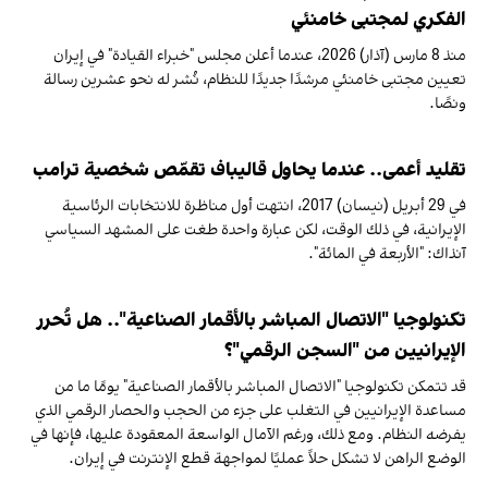
الفكري لمجتبى خامنئي
منذ 8 مارس (آذار) 2026، عندما أعلن مجلس "خبراء القيادة" في إيران
تعيين مجتبى خامنئي مرشدًا جديدًا للنظام، نُشر له نحو عشرين رسالة
ونصًا.
تقليد أعمى.. عندما يحاول قاليباف تقمّص شخصية ترامب
في 29 أبريل (نيسان) 2017، انتهت أول مناظرة للانتخابات الرئاسية
الإيرانية، في ذلك الوقت، لكن عبارة واحدة طغت على المشهد السياسي
آنذاك: "الأربعة في المائة".
تكنولوجيا "الاتصال المباشر بالأقمار الصناعية".. هل تُحرر
الإيرانيين من "السجن الرقمي"؟
قد تتمكن تكنولوجيا "الاتصال المباشر بالأقمار الصناعية" يومًا ما من
مساعدة الإيرانيين في التغلب على جزء من الحجب والحصار الرقمي الذي
يفرضه النظام. ومع ذلك، ورغم الآمال الواسعة المعقودة عليها، فإنها في
الوضع الراهن لا تشكل حلاً عمليًا لمواجهة قطع الإنترنت في إيران.