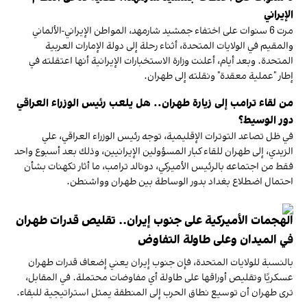
الإيراني
مرت 6 سنوات على اختفاء جمشيد شارمهد، المواطن الإيراني-الألماني
والمقيم في الولايات المتحدة، أثناء رحلة إلى دولة الإمارات العربية
المتحدة. وبعد أيام، أعلنت وزارة الاستخبارات الإيرانية أنها اعتقلته في
إطار "عملية معقدة" ونقلته إلى طهران.
من لقاء ترامب إلى زيارة طهران.. هل يلعب رئيس الوزراء العراقي
دور الوسيط؟
في ظل تصاعد التوترات الإقليمية، توجه رئيس الوزراء العراقي، علي
الزيدي، إلى طهران للقاء كبار المسؤولين الإيرانيين، وذلك بعد أسبوع واحد
فقط من اجتماعه بالرئيس الأميركي، دونالد ترامب، ما أثار تكهنات بشأن
احتمال اضطلاع بغداد بدور الوساطة بين طهران وواشنطن.
الهجمات الأميركية على جنوب إيران.. تقليص قدرات طهران
في الميدان وعلى طاولة التفاوض
بالنسبة للولايات المتحدة، فإن جنوب إيران يعني إضعاف قدرات طهران
عسكريًا وتقليص أوراقها على طاولة أي مفاوضات محتملة. في المقابل،
ترى طهران أن توسيع نطاق الحرب إلى المنطقة يمثل استراتيجية للبقاء.