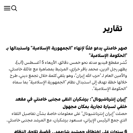
تقارير
صهر خامنئي يدعو علنًا لإنهاء "الجمهورية الإسلامية" واستبدالها بـ
"الحكومة الإسلامية"
نُشر مقطع فيديو مدته نحو خمس دقائق، الأربعاء 5 أغسطس (آب)،
يظهر رجل الدِين، محمد باقر خرازي، المرتبط بمصاهرة مع عائلة خامنئي،
والأمين العام لـ "حزب الله إيران"، وهو يلقي كلمة خلال تجمع ديني، طرح
خلالها خطة تهدف إلى استبدال نظام "الجمهورية الإسلامية" بما سماه
"الحكومة الإسلامية".
"إيران إنترناشيونال": بزشكيان التقى مجتبى خامنئي في مقعد
خلفي لسيارة تجارية بمكان مجهول
حصلت "إيران إنترناشيونال" على معلومات خاصة بشأن تفاصيل اللقاء
الذي جمع الرئيس الإيراني، مسعود بزشكيان، مع المرشد مجتبى خامنئي.
6 سنوات على اختطاف جمشيد شارمهد.. قضية تلاحق النظام