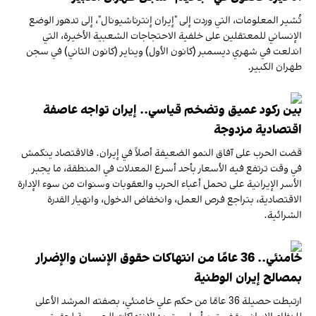
تُشير المعلومات، التي وردت إلى "إيران إنترناشيونال"، إلى تدهور الوضع
الإنساني للمعتقلين على خلفية الاحتجاجات الشعبية الأخيرة، التي
اندلعت في شهري ديسمبر (كانون الأول) ويناير (كانون الثاني) في سجن
طهران الكبير.
بين ركود عميق وتضخم قياسي.. إيران تواجه عاصفة
اقتصادية مزدوجة
قضت الحرب على آفاق النمو الضعيفة أصلاً في إيران. فالاقتصاد ينكمش
في وقت ترتفع فيه الأسعار بأحد أسرع المعدلات في المنطقة، ما يجبر
الأسر الإيرانية على تحمل أعباء الحرب والعقوبات وسنوات من سوء الإدارة
الاقتصادية، بتراجع فرص العمل، وانخفاض الدخول، وانهيار القدرة
الشرائية.
خامنئي.. 36 عامًا من انتهاكات حقوق الإنسان والإضرار
بمصالح إيران الوطنية
ارتبطت حصيلة 36 عامًا من حكم علي خامنئي، بصفته المرشد الأعلى